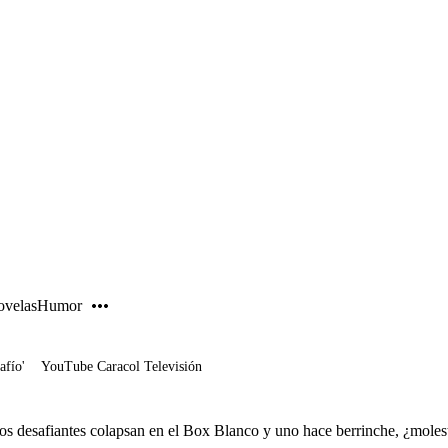
PUBLICIDAD
velas
Humor
afío'
YouTube Caracol Televisión
os desafiantes colapsan en el Box Blanco y uno hace berrinche, ¿mole