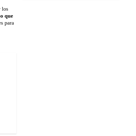
 los
po que
es para