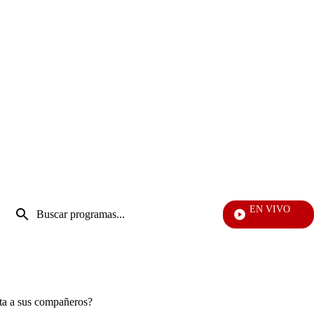
Entrada
EN VIVO
de
Día A Dí
Enviar
búsqueda
búsqueda
sta a sus compañeros?