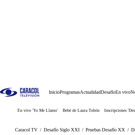
Inicio
Programas
Actualidad
Desafío
En vivo
No
En vivo 'Yo Me Llamo'
Bebé de Laura Tobón
Inscripciones 'Des
Juegos
Caracol TV
/
Desafío Siglo XXI
/
Pruebas Desafío XX
/
D