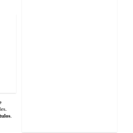
e
les.
tulos
.