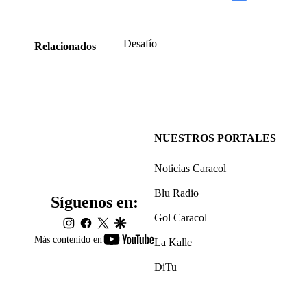
Desafío
Relacionados
NUESTROS PORTALES
Noticias Caracol
Blu Radio
Síguenos en:
Gol Caracol
instagram
facebook
twitter
google
youtube-
Más contenido en
La Kalle
footer
DiTu