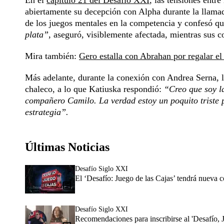
En el
capítulo 21 del Desafío XXI
, las tensiones entr
abiertamente su decepción con Alpha durante la llamad
de los juegos mentales en la competencia y confesó qu
plata”
, aseguró, visiblemente afectada, mientras sus 
Mira también:
Gero estalla con Abrahan por regalar el
Más adelante, durante la conexión con Andrea Serna, l
chaleco, a lo que Katiuska respondió:
“Creo que soy l
compañero Camilo. La verdad estoy un poquito triste 
estrategia”.
Últimas Noticias
Desafío Siglo XXI
El ‘Desafío: Juego de las Cajas’ tendrá nueva 
Desafío Siglo XXI
Recomendaciones para inscribirse al 'Desafío, 