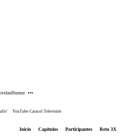
PUBLICIDAD
velas
Humor
afío'
YouTube Caracol Televisión
Inicio
Capítulos
Participantes
Reto 3X