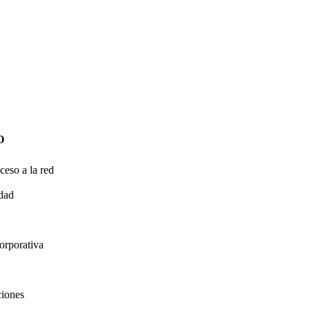
O
ceso a la red
idad
orporativa
ciones