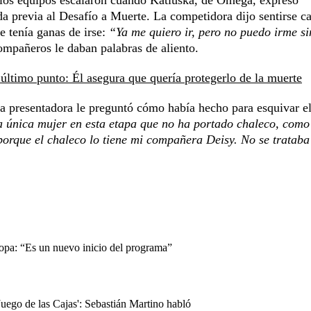
e los equipos escalaron cuando Katiuska, de Omega, expresó
a previa al Desafío a Muerte. La competidora dijo sentirse c
e tenía ganas de irse:
“Ya me quiero ir, pero no puedo irme si
compañeros le daban palabras de aliento.
 último punto: Él asegura que quería protegerlo de la muerte
a presentadora le preguntó cómo había hecho para esquivar e
a única mujer en esta etapa que no ha portado chaleco, como
porque el chaleco lo tiene mi compañera Deisy. No se trataba
copa: “Es un nuevo inicio del programa”
Juego de las Cajas': Sebastián Martino habló