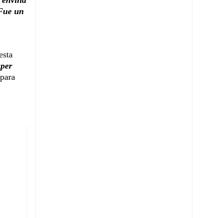
e envína
 Fue un
esta
úper
 para