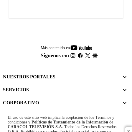
youtube-
Más contenido en
footer
instagram
facebook
twitter
google
Síguenos en:
NUESTROS PORTALES
SERVICIOS
CORPORATIVO
El uso de este sitio web implica la aceptación de los
Términos y
condiciones
y
Políticas de Tratamiento de la Información
de
CARACOL TELEVISIÓN S.A.
Todos los Derechos Reservados
D.R.A. Prohibida su reproducción total o parcial, así como su