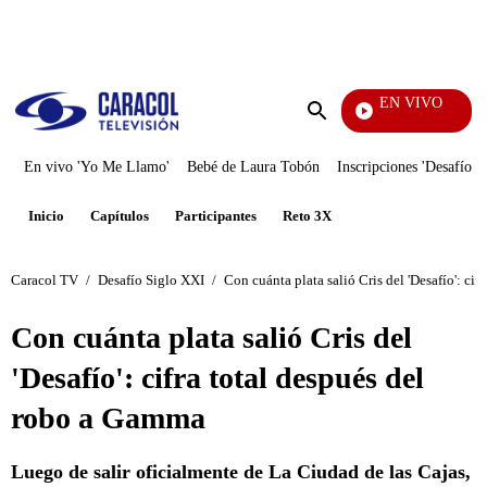
PUBLICIDAD
EN VIVO
También Caerás
Enviar
búsqueda
En vivo 'Yo Me Llamo'
Bebé de Laura Tobón
Inscripciones 'Desafío'
Inicio
Capítulos
Participantes
Reto 3X
Caracol TV
/
Desafío Siglo XXI
/
Con cuánta plata salió Cris del 'Desafío': ci
Con cuánta plata salió Cris del
'Desafío': cifra total después del
robo a Gamma
Luego de salir oficialmente de La Ciudad de las Cajas,