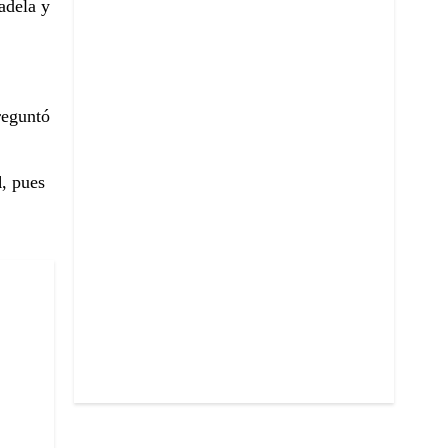
adela y
reguntó
d
, pues