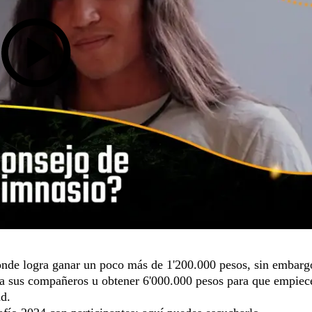
onde logra ganar un poco más de 1'200.000 pesos, sin embar
o a sus compañeros u obtener 6'000.000 pesos para que empiec
d.