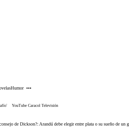
PUBLICIDAD
velas
Humor
afío'
YouTube Caracol Televisión
 consejo de Dickson?: Arandú debe elegir entre plata o su sueño de un 