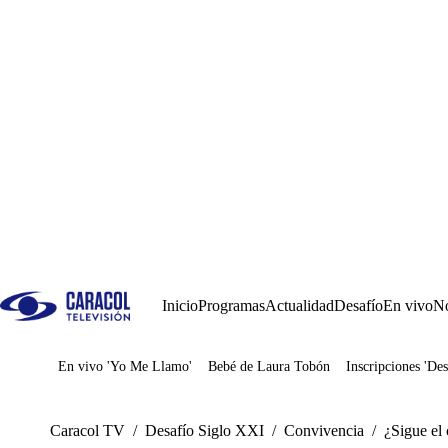
Inicio
Programas
Actualidad
Desafío
En vivo
No
En vivo 'Yo Me Llamo'
Bebé de Laura Tobón
Inscripciones 'Des
Juegos
Caracol TV
/
Desafío Siglo XXI
/
Convivencia
/
¿Sigue el