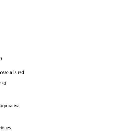
O
ceso a la red
idad
orporativa
ciones