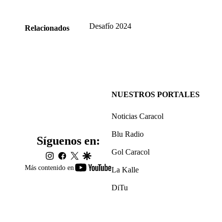
Desafío 2024
Relacionados
NUESTROS PORTALES
Noticias Caracol
Blu Radio
Síguenos en:
Gol Caracol
instagram
facebook
twitter
google
youtube-
Más contenido en
La Kalle
footer
DiTu