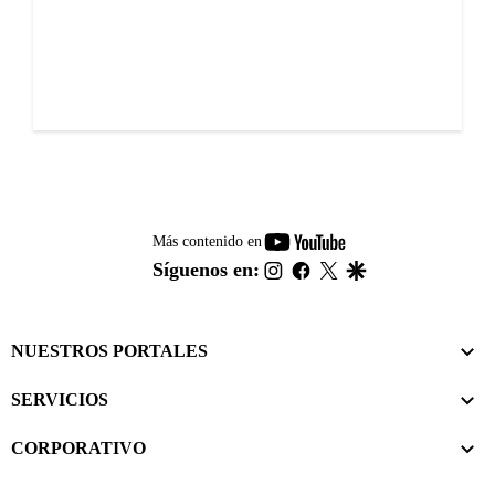
youtube-
Más contenido en
footer
instagram
facebook
twitter
google
Síguenos en:
NUESTROS PORTALES
SERVICIOS
CORPORATIVO