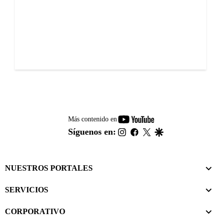
youtube-
Más contenido en
footer
instagram
facebook
twitter
google
Síguenos en:
NUESTROS PORTALES
SERVICIOS
CORPORATIVO