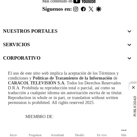
youtube-
Más contenido en
footer
instagram
facebook
twitter
google
Síguenos en:
NUESTROS PORTALES
SERVICIOS
CORPORATIVO
El uso de este sitio web implica la aceptación de los
Términos y
condiciones
y
Políticas de Tratamiento de la Información
de
CARACOL TELEVISIÓN S.A.
Todos los Derechos Reservados
D.R.A. Prohibida su reproducción total o parcial, así como su
cl
traducción a cualquier idioma sin autorización escrita de su titular.
Reproduction in whole or in part, or translation without written
PUBLICIDAD
permission is prohibited. All rights reserved 2025.
MIEMBRO DE:
Inicio
Programas
Actualidad
Desafío
En vivo
Más