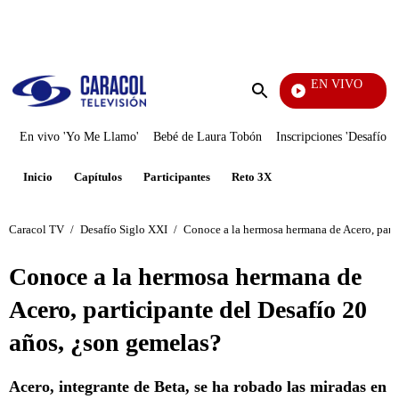
PUBLICIDAD
EN VIVO
Tambi
Enviar
búsqueda
En vivo 'Yo Me Llamo'
Bebé de Laura Tobón
Inscripciones 'Desafío'
Inicio
Capítulos
Participantes
Reto 3X
Caracol TV
/
Desafío Siglo XXI
/
Conoce a la hermosa hermana de Acero, parti
Conoce a la hermosa hermana de
Acero, participante del Desafío 20
años, ¿son gemelas?
Acero, integrante de Beta, se ha robado las miradas en