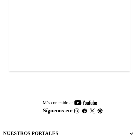
youtube-
Más contenido en
footer
instagram
facebook
twitter
google
Síguenos en:
NUESTROS PORTALES