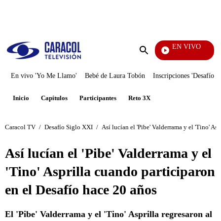
PUBLICIDAD
EN VIVO
Televentas
Enviar
búsqueda
En vivo 'Yo Me Llamo'
Bebé de Laura Tobón
Inscripciones 'Desafío'
Inicio
Capítulos
Participantes
Reto 3X
Caracol TV
/
Desafío Siglo XXI
/
Así lucían el 'Pibe' Valderrama y el 'Tino' A
Así lucían el 'Pibe' Valderrama y el
'Tino' Asprilla cuando participaron
en el Desafío hace 20 años
El 'Pibe' Valderrama y el 'Tino' Asprilla regresaron al