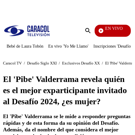
PUBLICIDAD
EN VIVO
EFÉ
Enviar
búsqueda
Bebé de Laura Tobón
En vivo 'Yo Me Llamo'
Inscripciones 'Desafío'
Caracol TV
/
Desafío Siglo XXI
/
Exclusivos Desafío XX
/
El 'Pibe' Valderra
El 'Pibe' Valderrama revela quién
es el mejor exparticipante invitado
al Desafío 2024, ¿es mujer?
El 'Pibe' Valderrama se le mide a responder preguntas
rápidas y de esta forma da su opinión del Desafío.
Además, da el nombre del que considera el mejor