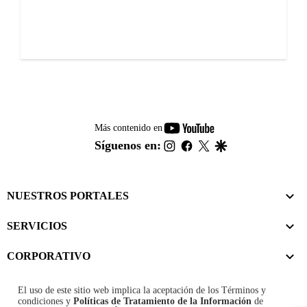
youtube-
Más contenido en
footer
instagram
facebook
twitter
google
Síguenos en:
NUESTROS PORTALES
SERVICIOS
CORPORATIVO
El uso de este sitio web implica la aceptación de los
Términos y
condiciones
y
Políticas de Tratamiento de la Información
de