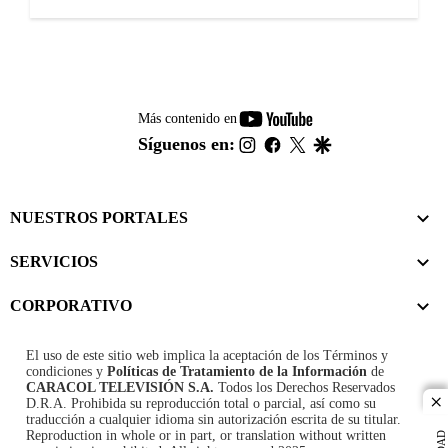
youtube-
Más contenido en
footer
instagram
facebook
twitter
google
Síguenos en:
NUESTROS PORTALES
SERVICIOS
CORPORATIVO
El uso de este sitio web implica la aceptación de los
Términos y
condiciones
y
Políticas de Tratamiento de la Información
de
CARACOL TELEVISIÓN S.A.
Todos los Derechos Reservados
D.R.A. Prohibida su reproducción total o parcial, así como su
cl
traducción a cualquier idioma sin autorización escrita de su titular.
Reproduction in whole or in part, or translation without written