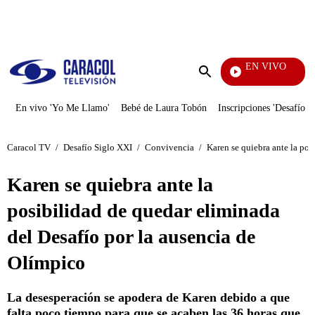
PUBLICIDAD
EN VIVO
Pura Di
Enviar
búsqueda
En vivo 'Yo Me Llamo'
Bebé de Laura Tobón
Inscripciones 'Desafío'
Caracol TV
/
Desafío Siglo XXI
/
Convivencia
/
Karen se quiebra ante la pos
Karen se quiebra ante la
posibilidad de quedar eliminada
del Desafío por la ausencia de
Olímpico
La desesperación se apodera de Karen debido a que
falta poco tiempo para que se acaben las 36 horas que