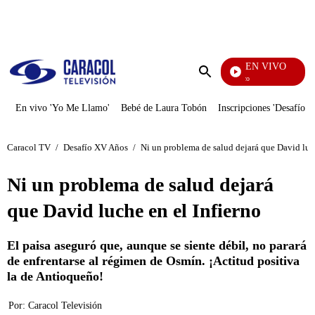
PUBLICIDAD
EN VIVO
Rafael Orozco
Enviar
búsqueda
En vivo 'Yo Me Llamo'
Bebé de Laura Tobón
Inscripciones 'Desafío'
Caracol TV
/
Desafío XV Años
/
Ni un problema de salud dejará que David luch
Ni un problema de salud dejará
que David luche en el Infierno
El paisa aseguró que, aunque se siente débil, no parará
de enfrentarse al régimen de Osmín. ¡Actitud positiva
la de Antioqueño!
Por:
Caracol Televisión