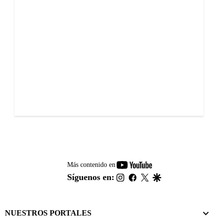
youtube-
Más contenido en
footer
instagram
facebook
twitter
google
Síguenos en:
NUESTROS PORTALES