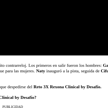
to contrarreloj. Los primeros en salir fueron los hombres:
Ga
fue para las mujeres.
Naty
inauguró a la pista, seguida de
Cifu
 que despedirse del
Reto 3X Rexona Clinical by Desafío.
Clinical by Desafío?
PUBLICIDAD