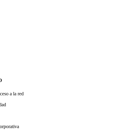
O
ceso a la red
idad
orporativa