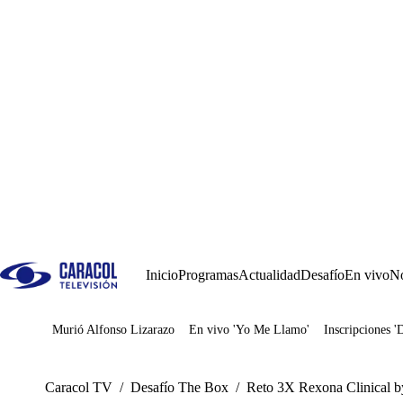
Inicio
Programas
Actualidad
Desafío
En vivo
No
Murió Alfonso Lizarazo
En vivo 'Yo Me Llamo'
Inscripciones '
Juegos
Caracol TV
/
Desafío The Box
/
Reto 3X Rexona Clinical b