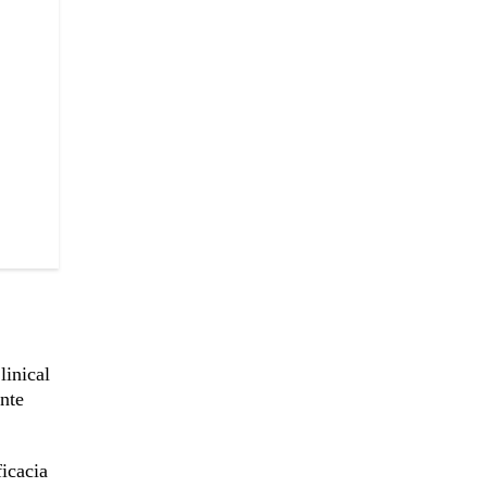
linical
ante
icacia