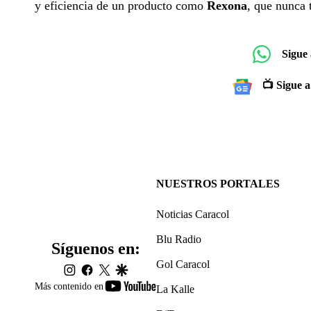
y eficiencia de un producto como
Rexona
, que nunca 
Sigue
📺 Sigue a
NUESTROS PORTALES
Noticias Caracol
Blu Radio
Síguenos en:
Gol Caracol
instagram
facebook
twitter
google
youtube-
Más contenido en
La Kalle
footer