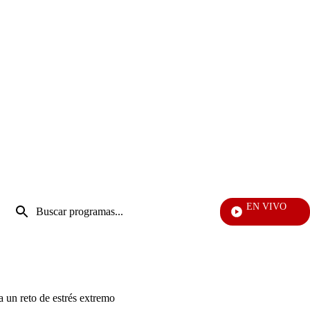
Entrada
EN VIVO
de
Vecinos
Enviar
búsqueda
búsqueda
a un reto de estrés extremo