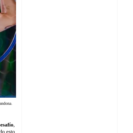
bandona.
esafío
,
do esto