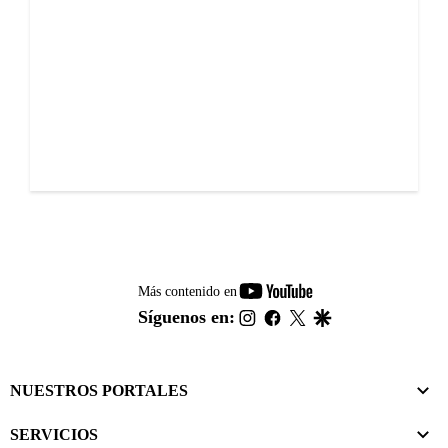
youtube-
Más contenido en
footer
instagram
facebook
twitter
google
Síguenos en:
NUESTROS PORTALES
SERVICIOS