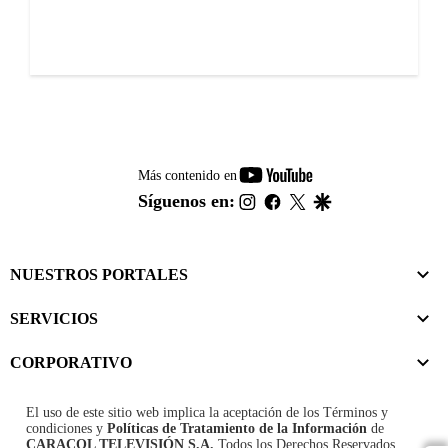
youtube-
Más contenido en
footer
instagram
facebook
twitter
google
Síguenos en:
NUESTROS PORTALES
SERVICIOS
CORPORATIVO
El uso de este sitio web implica la aceptación de los
Términos y
condiciones
y
Políticas de Tratamiento de la Información
de
CARACOL TELEVISIÓN S.A.
Todos los Derechos Reservados