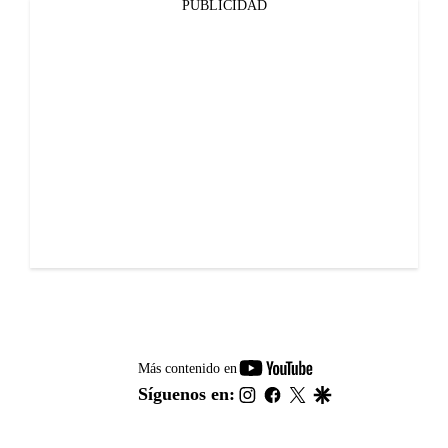
PUBLICIDAD
youtube-
Más contenido en
footer
instagram
facebook
twitter
google
Síguenos en: