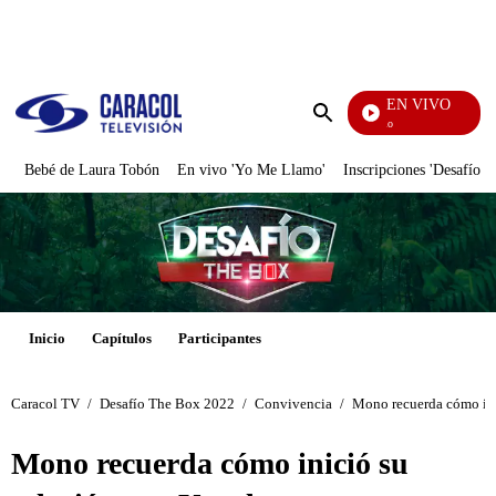
PUBLICIDAD
EN VIVO
María
Enviar
búsqueda
Bebé de Laura Tobón
En vivo 'Yo Me Llamo'
Inscripciones 'Desafío'
Inicio
Capítulos
Participantes
Caracol TV
/
Desafío The Box 2022
/
Convivencia
/
Mono recuerda cómo ini
Mono recuerda cómo inició su