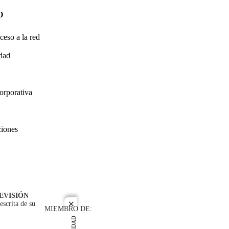
O
ceso a la red
idad
orporativa
ciones
EVISIÓN
escrita de su
close
MIEMBRO DE: