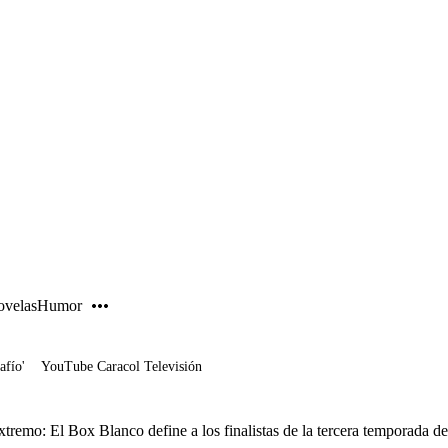
PUBLICIDAD
velas
Humor
afío'
YouTube Caracol Televisión
tremo: El Box Blanco define a los finalistas de la tercera temporada d