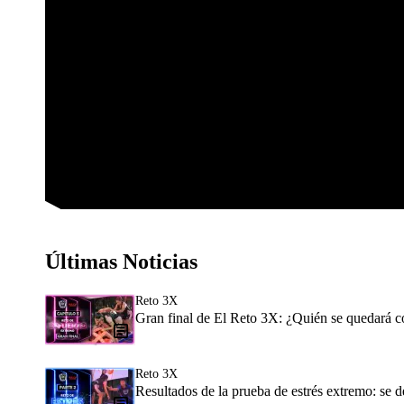
Últimas Noticias
Reto 3X
Gran final de El Reto 3X: ¿Quién se quedará co
Reto 3X
Resultados de la prueba de estrés extremo: se d