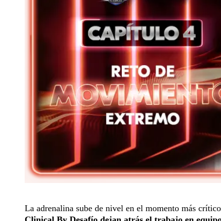
La adrenalina sube de nivel en el momento más crític
Clinical By Desafío dejan atrás el trabajo en equ