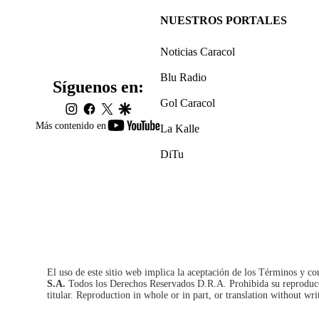
NUESTROS PORTALES
Noticias Caracol
Blu Radio
Síguenos en:
Gol Caracol
instagram
facebook
twitter
google
youtube-
Más contenido en
La Kalle
footer
DiTu
El uso de este sitio web implica la aceptación de los
Términos y co
S.A.
Todos los Derechos Reservados D.R.A. Prohibida su reproducció
titular. Reproduction in whole or in part, or translation without wri