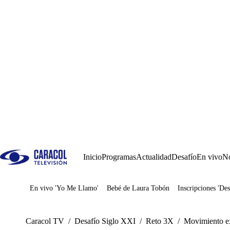
Inicio
Programas
Actualidad
Desafío
En vivo
No
En vivo 'Yo Me Llamo'
Bebé de Laura Tobón
Inscripciones 'Des
Juegos
Caracol TV
/
Desafío Siglo XXI
/
Reto 3X
/
Movimiento ex