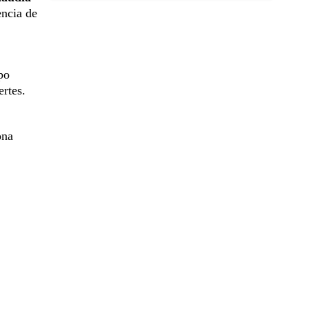
encia de
po
rtes.
ona