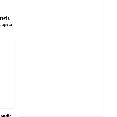
revia
ompetir
laudia