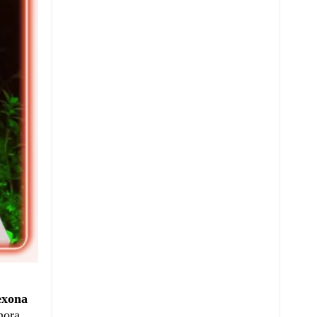
exona
hora,