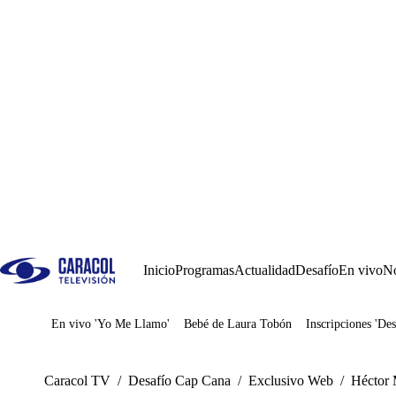
Inicio
Programas
Actualidad
Desafío
En vivo
No
En vivo 'Yo Me Llamo'
Bebé de Laura Tobón
Inscripciones 'Des
Juegos
Caracol TV
/
Desafío Cap Cana
/
Exclusivo Web
/
Héctor M