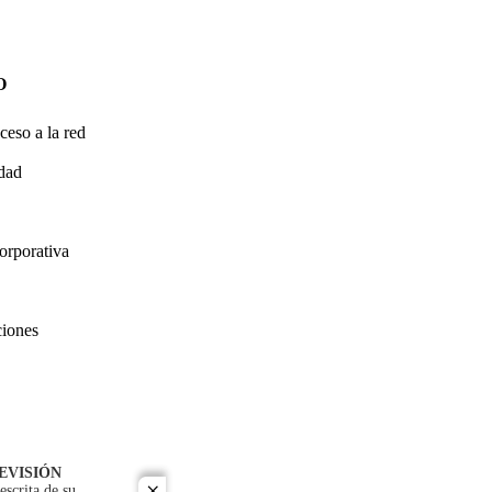
O
ceso a la red
idad
orporativa
ciones
EVISIÓN
escrita de su