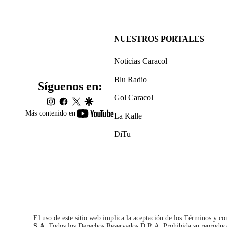
NUESTROS PORTALES
Noticias Caracol
Blu Radio
Síguenos en:
Gol Caracol
instagram
facebook
twitter
google
youtube-
Más contenido en
La Kalle
footer
DiTu
El uso de este sitio web implica la aceptación de los
Términos y co
S.A.
Todos los Derechos Reservados D.R.A. Prohibida su reproducció