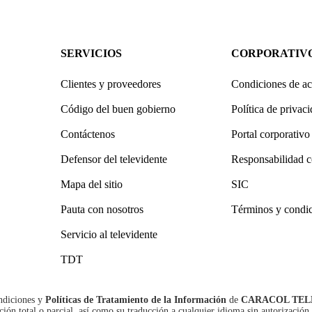
SERVICIOS
CORPORATIV
Clientes y proveedores
Condiciones de ac
Código del buen gobierno
Política de privac
Contáctenos
Portal corporativo
Defensor del televidente
Responsabilidad c
Mapa del sitio
SIC
Pauta con nosotros
Términos y condi
Servicio al televidente
TDT
ndiciones
y
Políticas de Tratamiento de la Información
de
CARACOL TEL
n total o parcial, así como su traducción a cualquier idioma sin autorización 