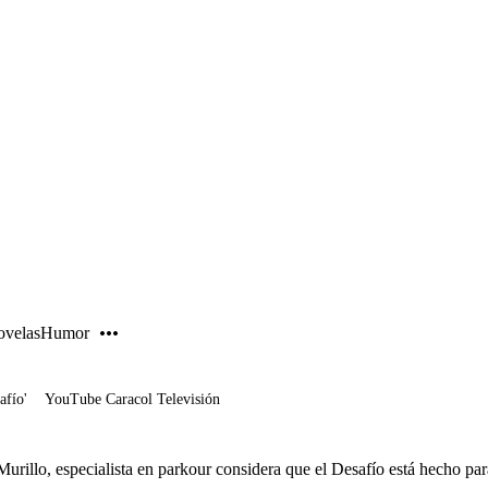
PUBLICIDAD
velas
Humor
afío'
YouTube Caracol Televisión
urillo, especialista en parkour considera que el Desafío está hecho par