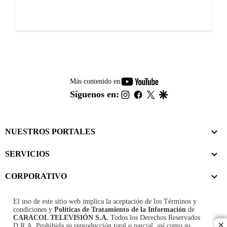
youtube-
Más contenido en
footer
instagram
facebook
twitter
google
Síguenos en:
NUESTROS PORTALES
SERVICIOS
CORPORATIVO
El uso de este sitio web implica la aceptación de los
Términos y
condiciones
y
Políticas de Tratamiento de la Información
de
CARACOL TELEVISIÓN S.A.
Todos los Derechos Reservados
D.R.A. Prohibida su reproducción total o parcial, así como su