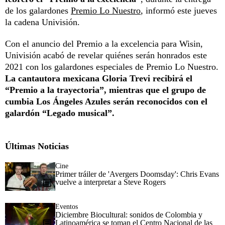
de los galardones
Premio Lo Nuestro
, informó este jueves
la cadena Univisión.
Con el anuncio del Premio a la excelencia para Wisin,
Univisión acabó de revelar quiénes serán honrados este
2021 con los galardones especiales de Premio Lo Nuestro.
La cantautora mexicana Gloria Trevi recibirá el
“Premio a la trayectoria”, mientras que el grupo de
cumbia Los Ángeles Azules serán reconocidos con el
galardón “Legado musical”.
Últimas Noticias
Cine
Primer tráiler de 'Avergers Doomsday': Chris Evans
vuelve a interpretar a Steve Rogers
Eventos
Diciembre Biocultural: sonidos de Colombia y
Latinoamérica se toman el Centro Nacional de las