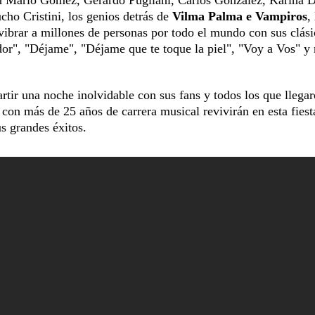
con Mario Gómez, Gerardo Pugliani, Carlos González, Karina D
ho Cristini, los genios detrás de
Vilma Palma e Vampiros
,
vibrar a millones de personas por todo el mundo con sus clási
or", "Déjame", "Déjame que te toque la piel", "Voy a Vos" y
ir una noche inolvidable con sus fans y todos los que llegar
 con más de 25 años de carrera musical revivirán en esta fiest
s grandes éxitos.