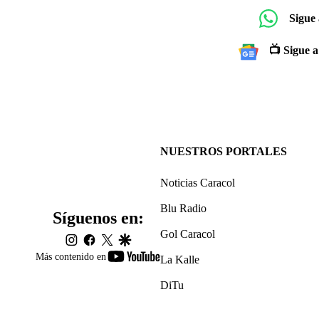
Sigue
📺 Sigue a
NUESTROS PORTALES
Noticias Caracol
Blu Radio
Síguenos en:
Gol Caracol
instagram
facebook
twitter
google
youtube-
Más contenido en
La Kalle
footer
DiTu