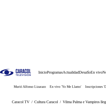
Inicio
Programas
Actualidad
Desafío
En vivo
No
Murió Alfonso Lizarazo
En vivo 'Yo Me Llamo'
Inscripciones '
Juegos
Caracol TV
/
Cultura Caracol
/
Vilma Palma e Vampiros llega