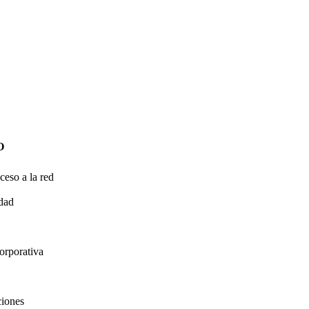
O
ceso a la red
idad
orporativa
ciones