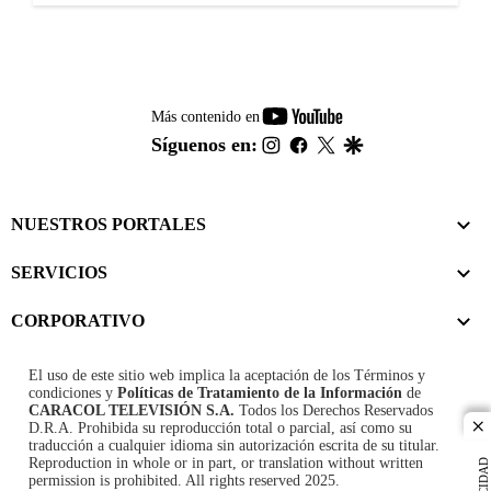
youtube-
Más contenido en
footer
instagram
facebook
twitter
google
Síguenos en:
NUESTROS PORTALES
SERVICIOS
CORPORATIVO
El uso de este sitio web implica la aceptación de los
Términos y
condiciones
y
Políticas de Tratamiento de la Información
de
CARACOL TELEVISIÓN S.A.
Todos los Derechos Reservados
D.R.A. Prohibida su reproducción total o parcial, así como su
cl
traducción a cualquier idioma sin autorización escrita de su titular.
Reproduction in whole or in part, or translation without written
permission is prohibited. All rights reserved 2025.