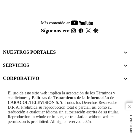
youtube-
Más contenido en
footer
instagram
facebook
twitter
google
Síguenos en:
NUESTROS PORTALES
SERVICIOS
CORPORATIVO
El uso de este sitio web implica la aceptación de los
Términos y
condiciones
y
Políticas de Tratamiento de la Información
de
CARACOL TELEVISIÓN S.A.
Todos los Derechos Reservados
D.R.A. Prohibida su reproducción total o parcial, así como su
cl
traducción a cualquier idioma sin autorización escrita de su titular.
Reproduction in whole or in part, or translation without written
PUBLICIDAD
permission is prohibited. All rights reserved 2025.