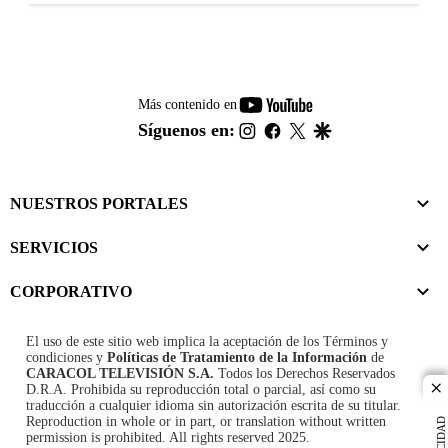
youtube-
Más contenido en
footer
instagram
facebook
twitter
google
Síguenos en:
NUESTROS PORTALES
SERVICIOS
CORPORATIVO
El uso de este sitio web implica la aceptación de los
Términos y
condiciones
y
Políticas de Tratamiento de la Información
de
CARACOL TELEVISIÓN S.A.
Todos los Derechos Reservados
D.R.A. Prohibida su reproducción total o parcial, así como su
cl
traducción a cualquier idioma sin autorización escrita de su titular.
Reproduction in whole or in part, or translation without written
permission is prohibited. All rights reserved 2025.