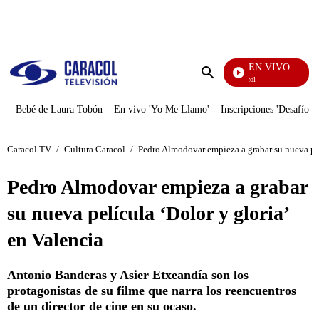
PUBLICIDAD
EN VIVO
Noticias Caracol
Enviar
búsqueda
Bebé de Laura Tobón
En vivo 'Yo Me Llamo'
Inscripciones 'Desafío'
Caracol TV
/
Cultura Caracol
/
Pedro Almodovar empieza a grabar su nueva pel
Pedro Almodovar empieza a grabar
su nueva película ‘Dolor y gloria’
en Valencia
Antonio Banderas y Asier Etxeandía son los
protagonistas de su filme que narra los reencuentros
de un director de cine en su ocaso.