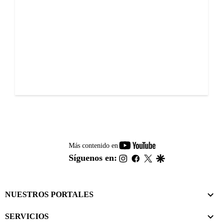
youtube-
Más contenido en
footer
instagram
facebook
twitter
google
Síguenos en:
NUESTROS PORTALES
SERVICIOS