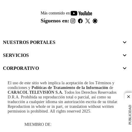
youtube-
Más contenido en
footer
instagram
facebook
twitter
google
Síguenos en:
NUESTROS PORTALES
SERVICIOS
CORPORATIVO
El uso de este sitio web implica la aceptación de los
Términos y
condiciones
y
Políticas de Tratamiento de la Información
de
CARACOL TELEVISIÓN S.A.
Todos los Derechos Reservados
D.R.A. Prohibida su reproducción total o parcial, así como su
cl
traducción a cualquier idioma sin autorización escrita de su titular.
Reproduction in whole or in part, or translation without written
PUBLICIDAD
permission is prohibited. All rights reserved 2025.
MIEMBRO DE: