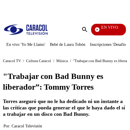
PUBLICIDAD
EN VIVO
Yo M
Enviar
búsqueda
En vivo 'Yo Me Llamo'
Bebé de Laura Tobón
Inscripciones 'Desafío'
Caracol TV
/
Cultura Caracol
/
Música
/
"Trabajar con Bad Bunny es liberad
"Trabajar con Bad Bunny es
liberador”: Tommy Torres
Torres aseguró que no le ha dedicado ni un instante a
las críticas que pueda generar el que le haya dado el sí
a trabajar en un disco con Bad Bunny.
Por:
Caracol Televisión