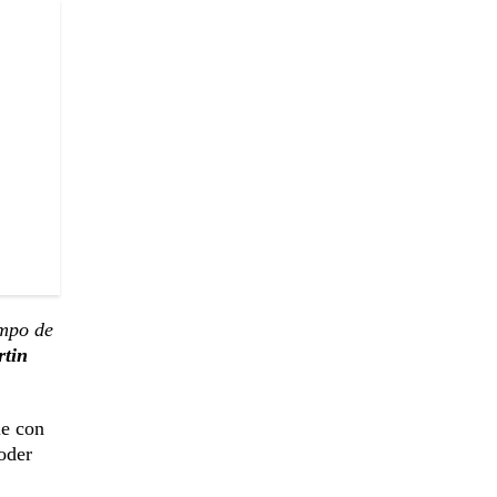
empo de
rtin
ie con
oder