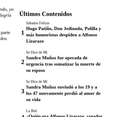
ndo, yo
Últimos Contenidos
legría
Sábados Felices
Hugo Patiño, Don Jediondo, Polilla y
 parte
más humoristas despiden a Alfonso
 dos
Lizarazo
Se Dice de Mí
Sandra Muñoz fue operada de
urgencia tras somatizar la muerte de
su esposo
Se Dice de Mí
Sandra Muñoz enviudó a los 19 y a
los 47 nuevamente perdió al amor de
su vida
La Red
¿Quién era Alfonso Lizarazo, creador