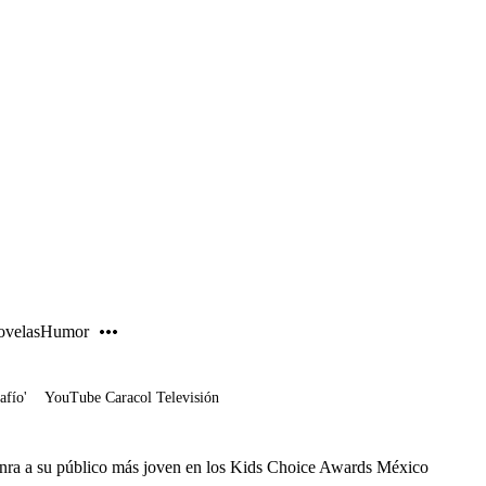
PUBLICIDAD
velas
Humor
afío'
YouTube Caracol Televisión
onra a su público más joven en los Kids Choice Awards México