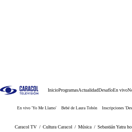
Inicio
Programas
Actualidad
Desafío
En vivo
No
En vivo 'Yo Me Llamo'
Bebé de Laura Tobón
Inscripciones 'Des
Juegos
Caracol TV
/
Cultura Caracol
/
Música
/
Sebastián Yatra h