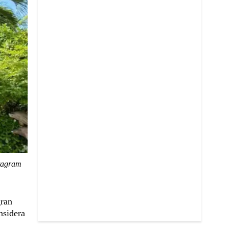
stagram
gran
nsidera