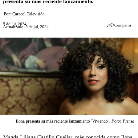
presenta su más reciente lanzamiento.
Por:
Caracol Televisión
5 de Jul, 2024
Compartir
Actualizado: 5 de jul, 2024
Ilona presenta su más reciente lanzamiento 'Viviendo'.
Foto: Prensa
Magda Liliana Castillo Cuellar, más conocida como
Ilona
,