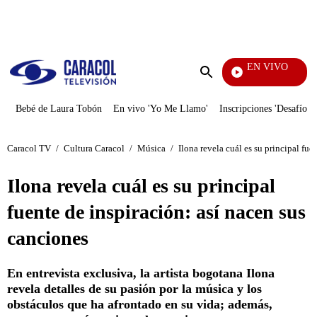
PUBLICIDAD
EN VIVO
Televentas
Enviar
búsqueda
Bebé de Laura Tobón
En vivo 'Yo Me Llamo'
Inscripciones 'Desafío'
Caracol TV
/
Cultura Caracol
/
Música
/
Ilona revela cuál es su principal fue
Ilona revela cuál es su principal
fuente de inspiración: así nacen sus
canciones
En entrevista exclusiva, la artista bogotana Ilona
revela detalles de su pasión por la música y los
obstáculos que ha afrontado en su vida; además,