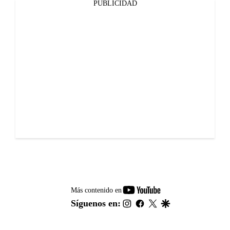
PUBLICIDAD
youtube-
Más contenido en
footer
instagram
facebook
twitter
google
Síguenos en: