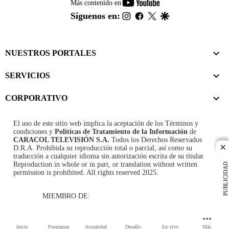
youtube-
Más contenido en
footer
instagram
facebook
twitter
google
Síguenos en:
NUESTROS PORTALES
SERVICIOS
CORPORATIVO
El uso de este sitio web implica la aceptación de los
Términos y
condiciones
y
Políticas de Tratamiento de la Información
de
CARACOL TELEVISIÓN S.A.
Todos los Derechos Reservados
D.R.A. Prohibida su reproducción total o parcial, así como su
cl
traducción a cualquier idioma sin autorización escrita de su titular.
Reproduction in whole or in part, or translation without written
PUBLICIDAD
permission is prohibited. All rights reserved 2025.
MIEMBRO DE:
Inicio
Programas
Actualidad
Desafío
En vivo
Más