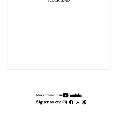
PUBLICIDAD
youtube-
Más contenido en
footer
instagram
facebook
twitter
google
Síguenos en: