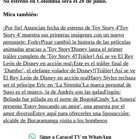
Su estreno en Colombia será el 20 de junio.
Mira también:
¡Por fin! Anuncian fecha de estreno de Toy Story 4
'Toy
Story 4' muestra sus primeras imágenes con un nuevo
personaje: Forky
Pixar cambió la historia de las películas
animadas gracias a 'Toy Story'
Disney lanza el primer
tráiler completo de 'Toy Story 4'
[Tráiler] Así se ve El Rey
León de Disney en acción real
¡Este es el tráiler final de
‘Dumbo’, el elefante volador de Disney!
[Tráiler] Así se ve
El Rey León de Disney en acción real
Harry Styles rechaza
ser el príncipe Eric en ‘La Sirenita’
La marca personal de
Suso es el mueco, la de Andrés son las gafas
Fisgón:
Belinda fue pillada en el norte de Bogotá
Cindy 'La Sonera'
presenta 'Estoy buscando un amor', una apuesta por el
amor diverso
Estoy aquí para ofrecerles una liposucción:
alcalde de Bucaramanga visita a los bomberos
Sigue a Caracol TV en WhatsApp