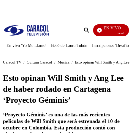
PUBLICIDAD
EN VIVO
Sábados Felices
Enviar
búsqueda
En vivo 'Yo Me Llamo'
Bebé de Laura Tobón
Inscripciones 'Desafío'
Caracol TV
/
Cultura Caracol
/
Música
/
Esto opinan Will Smith y Ang Lee d
Esto opinan Will Smith y Ang Lee
de haber rodado en Cartagena
‘Proyecto Géminis’
‘Proyecto Géminis’ es una de las más recientes
películas de Will Smith que será estrenada el 10 de
octubre en Colombia. Esta producción contó con