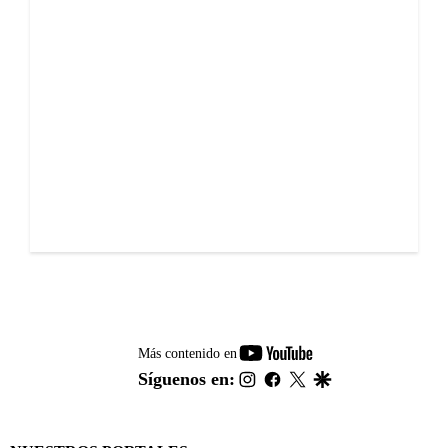
youtube-
Más contenido en
footer
instagram
facebook
twitter
google
Síguenos en: