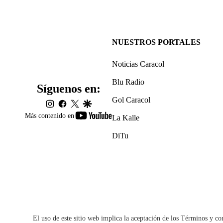
NUESTROS PORTALES
Noticias Caracol
Blu Radio
Síguenos en:
Gol Caracol
instagram
facebook
twitter
google
youtube-
Más contenido en
La Kalle
footer
DiTu
El uso de este sitio web implica la aceptación de los
Términos y co