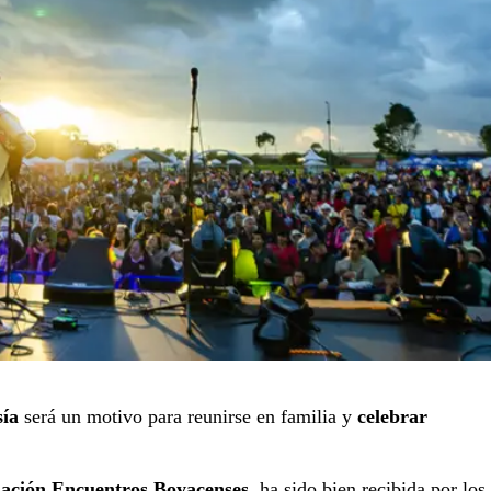
sía
será un motivo para reunirse en familia y
celebrar
ación Encuentros Boyacenses
, ha sido bien recibida por los