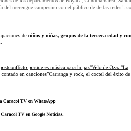
ciones de los departamentos de Boyacá, Cundinamarca, Santa
ría del merengue campesino con el público de de las redes", 
rupaciones de
niños y niñas, grupos de la tercera edad y co
.
postconflicto porque es música para la paz"
Velo de Oza: "La
o contado en canciones"
Carranga y rock, el coctel del éxito de
 a Caracol TV en WhatsApp
 Caracol TV en Google Noticias.