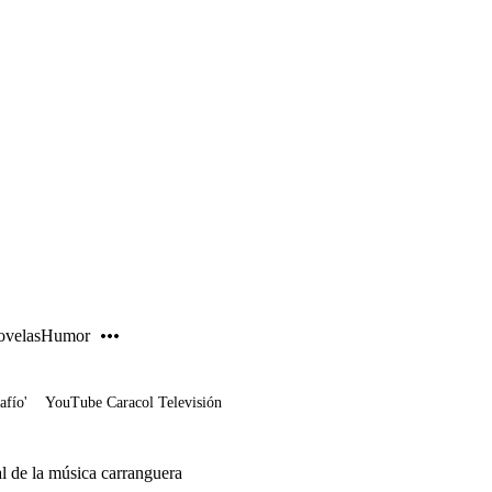
PUBLICIDAD
velas
Humor
afío'
YouTube Caracol Televisión
ual de la música carranguera