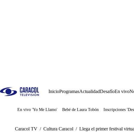
Inicio
Programas
Actualidad
Desafío
En vivo
No
En vivo 'Yo Me Llamo'
Bebé de Laura Tobón
Inscripciones 'Des
Juegos
Caracol TV
/
Cultura Caracol
/
Llega el primer festival virt