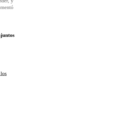
nder, y
comentó
njuntos
 los