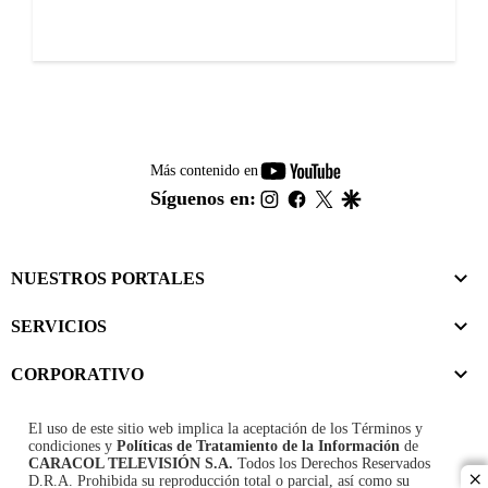
youtube-
Más contenido en
footer
instagram
facebook
twitter
google
Síguenos en:
NUESTROS PORTALES
SERVICIOS
CORPORATIVO
El uso de este sitio web implica la aceptación de los
Términos y
condiciones
y
Políticas de Tratamiento de la Información
de
CARACOL TELEVISIÓN S.A.
Todos los Derechos Reservados
D.R.A. Prohibida su reproducción total o parcial, así como su
cl