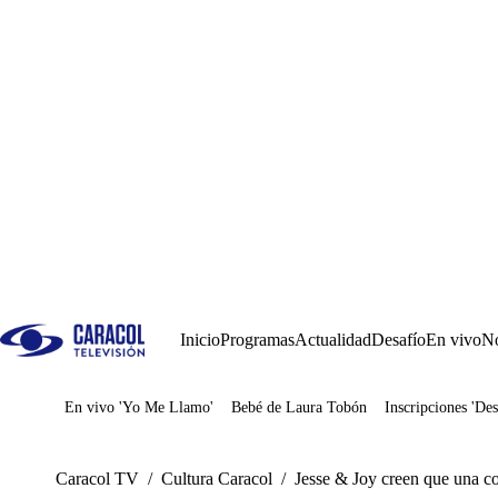
Inicio
Programas
Actualidad
Desafío
En vivo
No
En vivo 'Yo Me Llamo'
Bebé de Laura Tobón
Inscripciones 'Des
Juegos
Caracol TV
/
Cultura Caracol
/
Jesse & Joy creen que una co