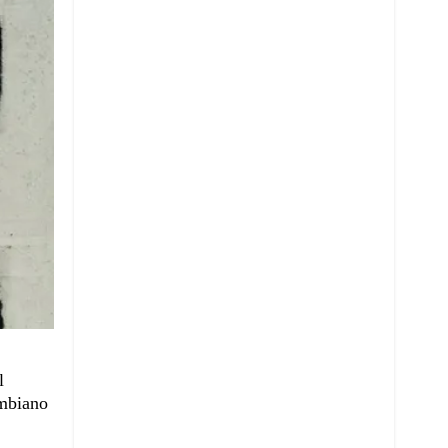
l
ombiano