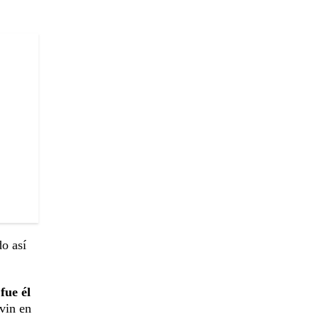
o así
fue él
lvin en