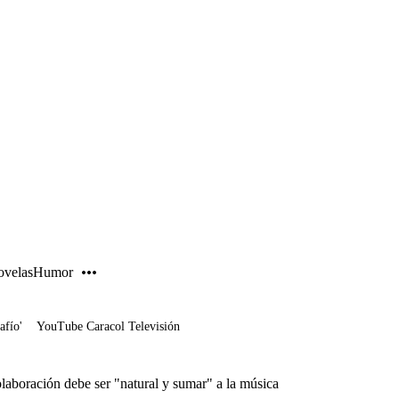
PUBLICIDAD
velas
Humor
afío'
YouTube Caracol Televisión
laboración debe ser "natural y sumar" a la música