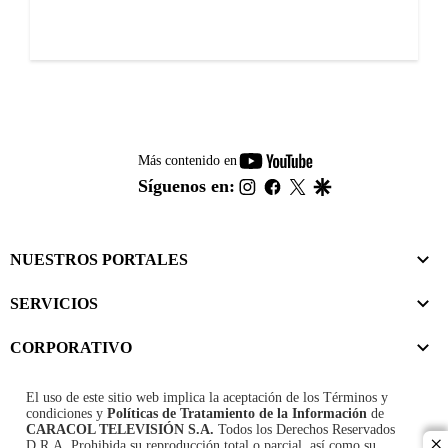
youtube-
Más contenido en
footer
instagram
facebook
twitter
google
Síguenos en:
NUESTROS PORTALES
SERVICIOS
CORPORATIVO
El uso de este sitio web implica la aceptación de los
Términos y
condiciones
y
Políticas de Tratamiento de la Información
de
CARACOL TELEVISIÓN S.A.
Todos los Derechos Reservados
D.R.A. Prohibida su reproducción total o parcial, así como su