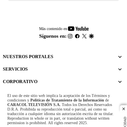
youtube-
Más contenido en
footer
instagram
facebook
twitter
google
Síguenos en:
NUESTROS PORTALES
SERVICIOS
CORPORATIVO
El uso de este sitio web implica la aceptación de los
Términos y
condiciones
y
Políticas de Tratamiento de la Información
de
CARACOL TELEVISIÓN S.A.
Todos los Derechos Reservados
D.R.A. Prohibida su reproducción total o parcial, así como su
cl
traducción a cualquier idioma sin autorización escrita de su titular.
Reproduction in whole or in part, or translation without written
PUBLICIDAD
permission is prohibited. All rights reserved 2025.