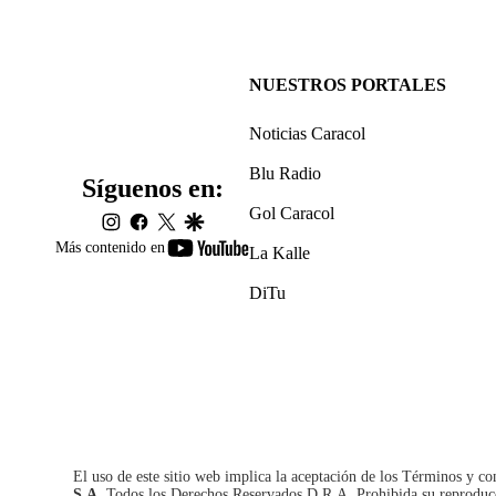
NUESTROS PORTALES
Noticias Caracol
Blu Radio
Síguenos en:
Gol Caracol
instagram
facebook
twitter
google
youtube-
Más contenido en
La Kalle
footer
DiTu
El uso de este sitio web implica la aceptación de los
Términos y co
S.A.
Todos los Derechos Reservados D.R.A. Prohibida su reproducció