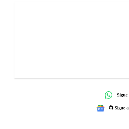
Sigue
📺 Sigue a