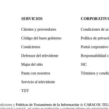
SERVICIOS
CORPORATIV
Clientes y proveedores
Condiciones de ac
Código del buen gobierno
Política de privac
Contáctenos
Portal corporativo
Defensor del televidente
Responsabilidad c
Mapa del sitio
SIC
Pauta con nosotros
Términos y condi
Servicio al televidente
TDT
ndiciones
y
Políticas de Tratamiento de la Información
de
CARACOL TEL
n total o parcial, así como su traducción a cualquier idioma sin autorización 