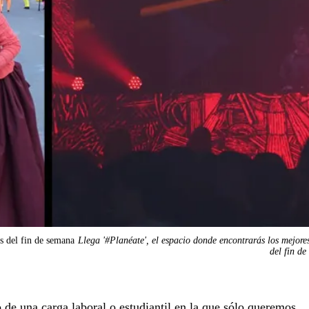
es del fin de semana
Llega '#Planéate', el espacio donde encontrarás los mejore
del fin d
 de una carga laboral o estudiantil en la que sólo queremos