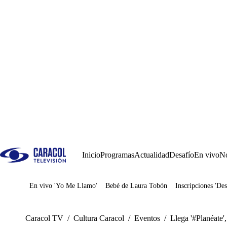
Inicio
Programas
Actualidad
Desafío
En vivo
No
En vivo 'Yo Me Llamo'
Bebé de Laura Tobón
Inscripciones 'Des
Juegos
Caracol TV
/
Cultura Caracol
/
Eventos
/
Llega '#Planéate'