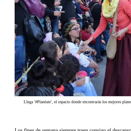
Llega '#Planéate', el espacio donde encontrarás los mejores plan
Los fines de semana siempre traen consigo el descanso