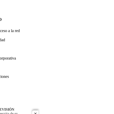
O
ceso a la red
idad
orporativa
ciones
EVISIÓN
escrita de su