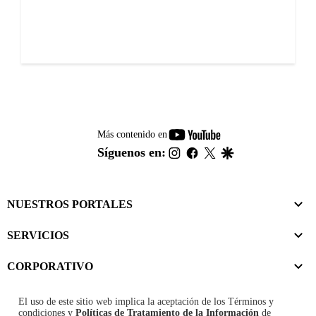
youtube-
Más contenido en
footer
instagram
facebook
twitter
google
Síguenos en:
NUESTROS PORTALES
SERVICIOS
CORPORATIVO
El uso de este sitio web implica la aceptación de los
Términos y
condiciones
y
Políticas de Tratamiento de la Información
de