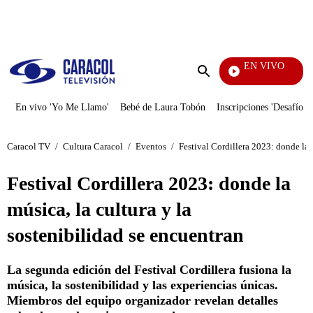
PUBLICIDAD
EN VIVO
Cuentos D
Enviar
búsqueda
En vivo 'Yo Me Llamo'
Bebé de Laura Tobón
Inscripciones 'Desafío'
Caracol TV
/
Cultura Caracol
/
Eventos
/
Festival Cordillera 2023: donde la m
Festival Cordillera 2023: donde la
música, la cultura y la
sostenibilidad se encuentran
La segunda edición del Festival Cordillera fusiona la
música, la sostenibilidad y las experiencias únicas.
Miembros del equipo organizador revelan detalles