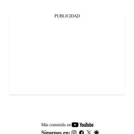
PUBLICIDAD
youtube-
Más contenido en
footer
instagram
facebook
twitter
google
Síguenos en: