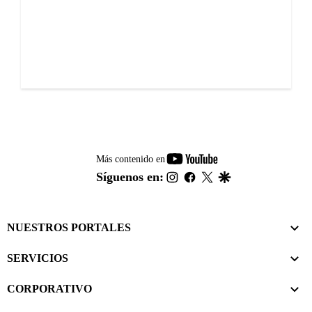
youtube-
Más contenido en
footer
instagram
facebook
twitter
google
Síguenos en:
NUESTROS PORTALES
SERVICIOS
CORPORATIVO