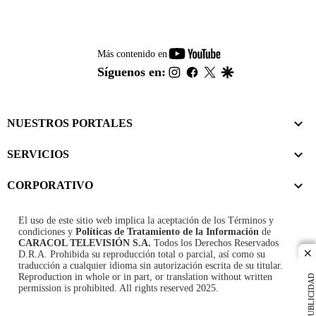
youtube-
Más contenido en
footer
instagram
facebook
twitter
google
Síguenos en:
NUESTROS PORTALES
SERVICIOS
CORPORATIVO
El uso de este sitio web implica la aceptación de los
Términos y
condiciones
y
Políticas de Tratamiento de la Información
de
CARACOL TELEVISIÓN S.A.
Todos los Derechos Reservados
D.R.A. Prohibida su reproducción total o parcial, así como su
cl
traducción a cualquier idioma sin autorización escrita de su titular.
Reproduction in whole or in part, or translation without written
PUBLICIDAD
permission is prohibited. All rights reserved 2025.