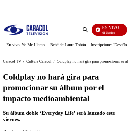
PUBLICIDAD
EN VIVO
El Juego De Mi Destino
Enviar
búsqueda
En vivo 'Yo Me Llamo'
Bebé de Laura Tobón
Inscripciones 'Desafío'
Caracol TV
/
Cultura Caracol
/
Coldplay no hará gira para promocionar su ál
Coldplay no hará gira para
promocionar su álbum por el
impacto medioambiental
Su álbum doble ‘Everyday Life’ será lanzado este
viernes.