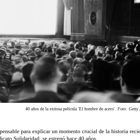
40 años de la exitosa película 'El hombre de acero'.
Foto: Getty 
spensable para explicar un momento crucial de la historia reci
dicato Solidaridad, se estrenó hace 40 años.