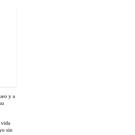
ueo y a
su
 vida
yo sin