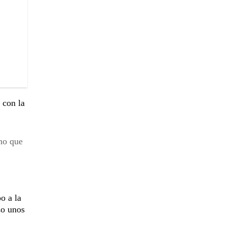
 con la
eno que
o a la
so unos