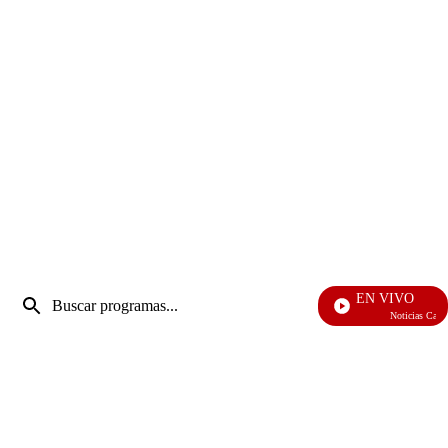
Entrada
EN VIVO
de
Noticias Caracol
Enviar
búsqueda
búsqueda