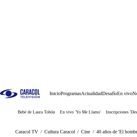
Inicio
Programas
Actualidad
Desafío
En vivo
No
Bebé de Laura Tobón
En vivo 'Yo Me Llamo'
Inscripciones 'Des
Juegos
Caracol TV
/
Cultura Caracol
/
Cine
/
40 años de 'El hombre