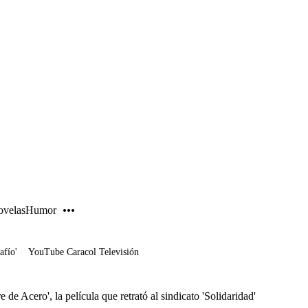
PUBLICIDAD
velas
Humor
afío'
YouTube Caracol Televisión
 de Acero', la película que retrató al sindicato 'Solidaridad'