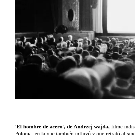
'El hombre de acero', de Andrzej wajda,
filme indi
Polonia, en la que también influyó y que retrató al sin