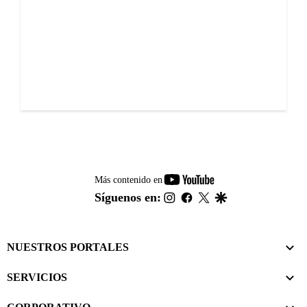
youtube-
Más contenido en
footer
instagram
facebook
twitter
google
Síguenos en:
NUESTROS PORTALES
SERVICIOS