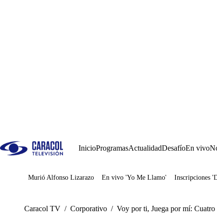
Inicio
Programas
Actualidad
Desafío
En vivo
No
Murió Alfonso Lizarazo
En vivo 'Yo Me Llamo'
Inscripciones '
Juegos
Caracol TV
/
Corporativo
/
Voy por ti, Juega por mí: Cuatro 