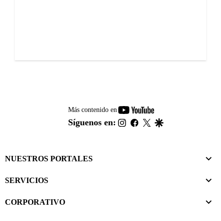
youtube-
Más contenido en
footer
instagram
facebook
twitter
google
Síguenos en:
NUESTROS PORTALES
SERVICIOS
CORPORATIVO