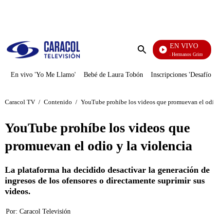
PUBLICIDAD
EN VIVO
Cuentos De Los Hermanos Grimm
Enviar
búsqueda
En vivo 'Yo Me Llamo'
Bebé de Laura Tobón
Inscripciones 'Desafío'
Caracol TV
/
Contenido
/
YouTube prohíbe los videos que promuevan el odio 
YouTube prohíbe los videos que
promuevan el odio y la violencia
La plataforma ha decidido desactivar la generación de
ingresos de los ofensores o directamente suprimir sus
videos.
Por:
Caracol Televisión