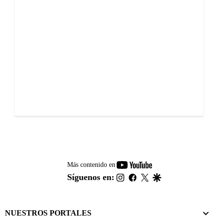
youtube-
Más contenido en
footer
instagram
facebook
twitter
google
Síguenos en:
NUESTROS PORTALES