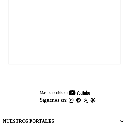
youtube-
Más contenido en
footer
instagram
facebook
twitter
google
Síguenos en:
NUESTROS PORTALES