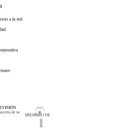
O
ceso a la red
idad
orporativa
ciones
EVISIÓN
escrita de su
close
MIEMBRO DE: