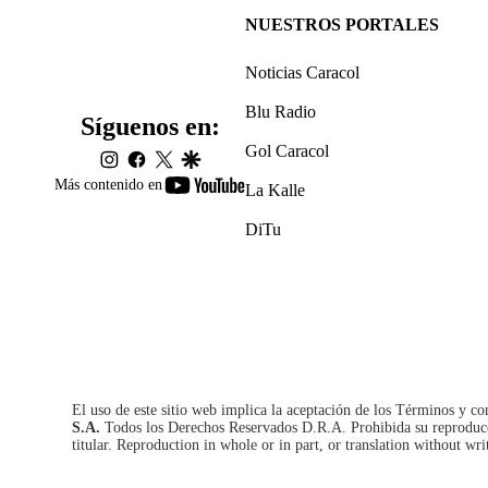
NUESTROS PORTALES
Noticias Caracol
Blu Radio
Síguenos en:
Gol Caracol
instagram
facebook
twitter
google
youtube-
Más contenido en
La Kalle
footer
DiTu
El uso de este sitio web implica la aceptación de los
Términos y co
S.A.
Todos los Derechos Reservados D.R.A. Prohibida su reproducció
titular. Reproduction in whole or in part, or translation without wri