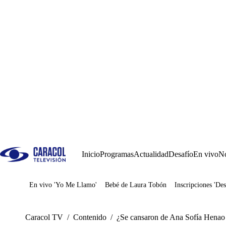
Inicio
Programas
Actualidad
Desafío
En vivo
No
En vivo 'Yo Me Llamo'
Bebé de Laura Tobón
Inscripciones 'Des
Juegos
Caracol TV
/
Contenido
/
¿Se cansaron de Ana Sofía Henao 