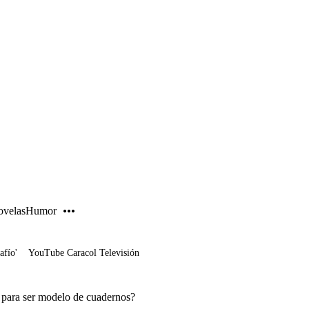
PUBLICIDAD
velas
Humor
afío'
YouTube Caracol Televisión
para ser modelo de cuadernos?