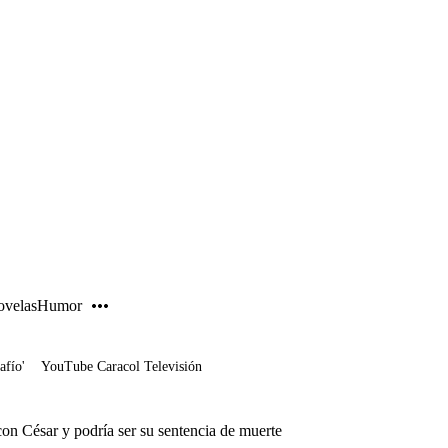
PUBLICIDAD
velas
Humor
afío'
YouTube Caracol Televisión
con César y podría ser su sentencia de muerte