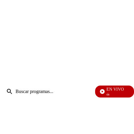
Entrada
EN VIVO
de
También Caerás
Enviar
búsqueda
búsqueda