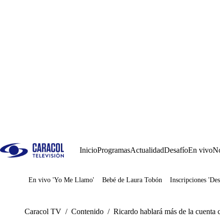
Inicio
Programas
Actualidad
Desafío
En vivo
No
En vivo 'Yo Me Llamo'
Bebé de Laura Tobón
Inscripciones 'Des
Juegos
Caracol TV
/
Contenido
/
Ricardo hablará más de la cuenta 