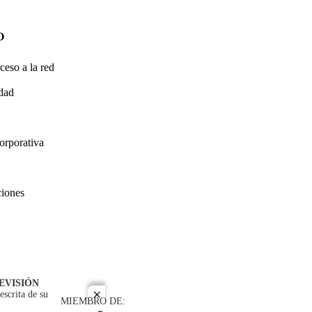
O
ceso a la red
idad
orporativa
ciones
EVISIÓN
escrita de su
close
MIEMBRO DE: