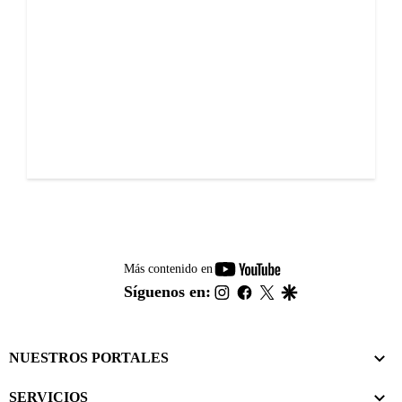
youtube-
Más contenido en
footer
instagram
facebook
twitter
google
Síguenos en:
NUESTROS PORTALES
SERVICIOS